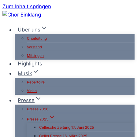
Zum Inhalt springen
Über uns
Chorleitung
Vorstand
Mitsingen
Highlights
Musik
Repertoire
Video
Presse
Presse 2026
Presse 2025
Cellesche Zeitung 17. Juni 2025
Celler Presse 16. März 2025