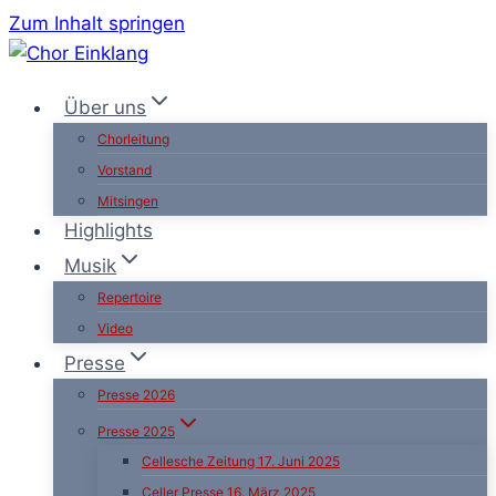
Zum Inhalt springen
Über uns
Chorleitung
Vorstand
Mitsingen
Highlights
Musik
Repertoire
Video
Presse
Presse 2026
Presse 2025
Cellesche Zeitung 17. Juni 2025
Celler Presse 16. März 2025