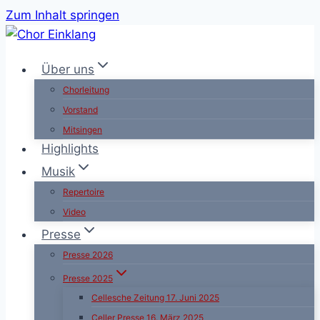
Zum Inhalt springen
Über uns
Chorleitung
Vorstand
Mitsingen
Highlights
Musik
Repertoire
Video
Presse
Presse 2026
Presse 2025
Cellesche Zeitung 17. Juni 2025
Celler Presse 16. März 2025