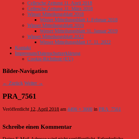
Cellesche Zeitung 11. April 2018
Cellesche Zeitung 31. März 2018
Winser Mitteilungsblatt 2018
Winser Mitteilungsblatt 1. Februar 2018
Winser Mitteilungsblatt 2019
Winser Mitteilungsblatt 31. Januar 2019
Winser Mitteilungsblatt 2022
Winser Mitteilungsblatt 17. 11. 2022
Kontakt
Impressum/Datenschutzerklärung
Cookie-Richtlinie (EU)
Bilder-Navigation
← Zurück
Weiter →
PRA_7561
Veröffentlicht
12. April 2018
am
4496 × 3000
in
PRA_7561
Schreibe einen Kommentar
Deine E-Mail-Adresse wird nicht veröffentlicht.
Erforderliche