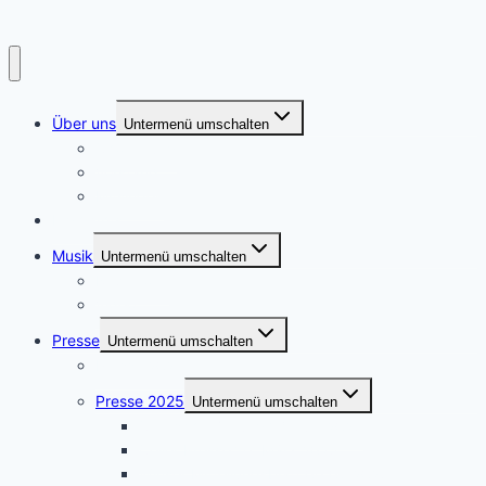
Über uns
Untermenü umschalten
Chorleitung
Vorstand
Mitsingen
Highlights
Musik
Untermenü umschalten
Repertoire
Video
Presse
Untermenü umschalten
Presse 2026
Presse 2025
Untermenü umschalten
Cellesche Zeitung 17. Juni 2025
Celler Presse 16. März 2025
Winser Mitteilungsblatt 06.03.2025