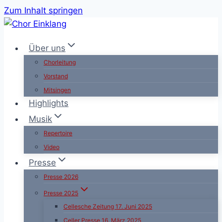
Zum Inhalt springen
Über uns
Chorleitung
Vorstand
Mitsingen
Highlights
Musik
Repertoire
Video
Presse
Presse 2026
Presse 2025
Cellesche Zeitung 17. Juni 2025
Celler Presse 16. März 2025